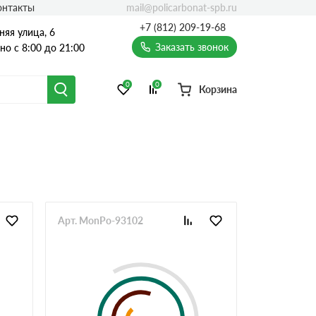
mail@policarbonat-spb.ru
онтакты
+7 (812) 209-19-68
няя улица, 6
Заказать звонок
о с 8:00 до 21:00
0
0
Корзина
Арт. MonPo-93102