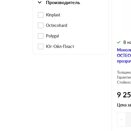
Производитель
Kinplast
Octecohard
Polygal
В н
Юг-Ойл-Пласт
Моноли
OCTE
прозра
Толщина
Гарантия
Стойкос
9 2
Цена з
-