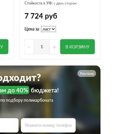
Стойкость к УФ:
с двух сторон
7 724
руб
Цена за
-
+
НУ
В КОРЗИНУ
Реклама
подходит?
ам до 40%
бюджета!
 по подбору поликарбоната