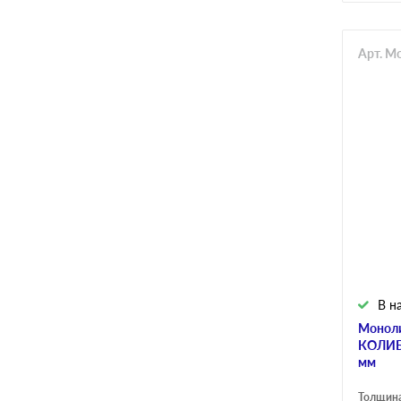
Арт. M
В н
Моноли
КОЛИБ
мм
Толщина