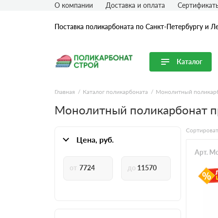
О компании
Доставка и оплата
Сертификат
Поставка поликарбоната по Санкт-Петербургу и Л
Каталог
Перейти в каталог
Главная
Каталог поликарбоната
Монолитный поликар
Монолитный поликарбонат п
Продуктовые линейки
Сотовый поликарбонат
Сортироват
Монолитный поликарбонат
Цена, руб.
Профилированный поликарбонат
Арт. M
Комплектующие для поликарбоната