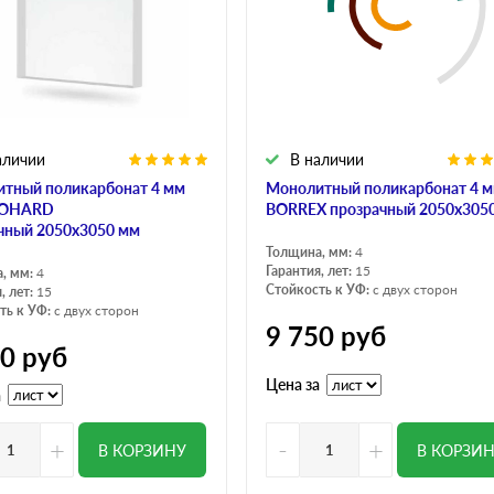
аличии
В наличии
тный поликарбонат 4 мм
Монолитный поликарбонат 4 
COHARD
BORREX прозрачный 2050х305
чный 2050х3050 мм
Толщина, мм:
4
Гарантия, лет:
15
, мм:
4
Стойкость к УФ:
с двух сторон
, лет:
15
ть к УФ:
с двух сторон
9 750
руб
50
руб
Цена за
а
+
-
+
В КОРЗИНУ
В КОРЗИ