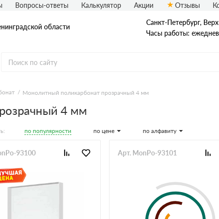
ы
Вопросы-ответы
Калькулятор
Акции
Отзывы
К
Санкт-Петербург, Верх
енинградской области
Часы работы: ежедневн
бонат
Монолитный поликарбонат прозрачный 4 мм
розрачный 4 мм
по популярности
по цене
по алфавиту
ь:
onPo-93100
Арт. MonPo-93101