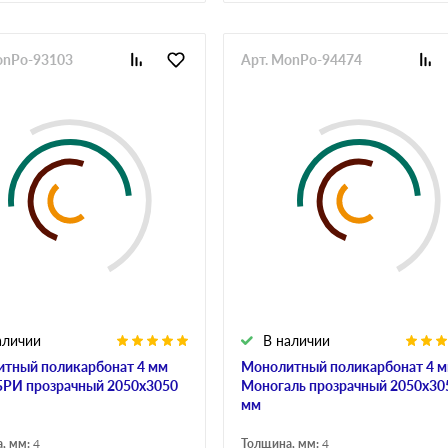
onPo-93103
Арт. MonPo-94474
аличии
В наличии
тный поликарбонат 4 мм
Монолитный поликарбонат 4 
РИ прозрачный 2050х3050
Моногаль прозрачный 2050х30
мм
, мм:
4
Толщина, мм:
4