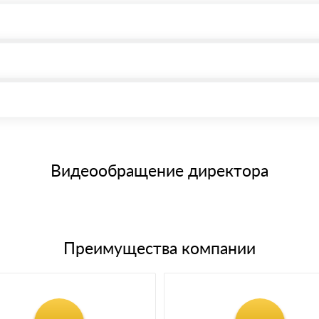
, возможна через системы электронных платежей.
иема материала после проверки качества и количества заказанного
15 и не более 19 символов
е номенклатуру товара, количество. После оплаты осуществляется 
щим банковским картам
Видеообращение директора
Преимущества компании