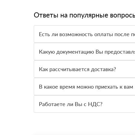
Ответы на популярные вопрос
Есть ли возможность оплаты после п
Да. Самый распространенный способ оплаты у н
вправе от него отказаться.
Какую документацию Вы предоставл
С каждой товарной позицией мы предоставляем
Как рассчитывается доставка?
После оформления заявки с Вами свяжется пер
стоимости и сроков доставки, которые впослед
В какое время можно приехать к вам 
Вы можете приехать к нам в офис по адресу: Са
Работаете ли Вы с НДС?
Да, мы работаем с НДС 20% — то есть на обще