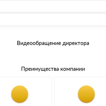
, возможна через системы электронных платежей.
иема материала после проверки качества и количества заказанного
15 и не более 19 символов
е номенклатуру товара, количество. После оплаты осуществляется 
щим банковским картам
Видеообращение директора
Преимущества компании