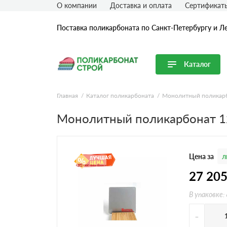
О компании
Доставка и оплата
Сертификат
Поставка поликарбоната по Санкт-Петербургу и Л
Каталог
Перейти в каталог
Главная
Каталог поликарбоната
Монолитный поликар
Продуктовые линейки
Монолитный поликарбонат 1
Сотовый поликарбонат
Монолитный поликарбонат
Цена за
л
Профилированный поликарбонат
Комплектующие для поликарбоната
27 20
В упаковке:
-