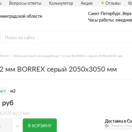
ы
Вопросы-ответы
Калькулятор
Акции
Отзывы
К
Санкт-Петербург, Верх
енинградской области
Часы работы: ежедневн
бонат
Монолитный поликарбонат 12 мм BORREX серый 2050х3050 мм
2 мм BORREX серый 2050х3050 мм
ист
м2
5
руб
 6.2525 м2, 1 шт
Доставка в Са
+
В КОРЗИНУ
Узнать стои