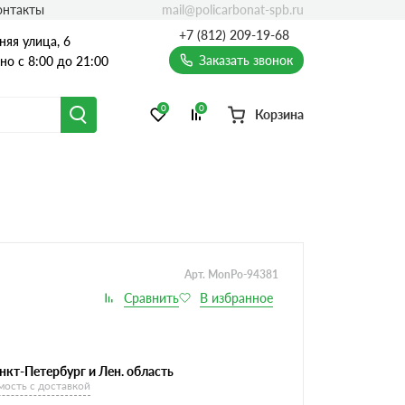
mail@policarbonat-spb.ru
онтакты
+7 (812) 209-19-68
няя улица, 6
Заказать звонок
о с 8:00 до 21:00
0
0
Корзина
Арт. MonPo-94381
нкт-Петербург и Лен. область
мость с доставкой