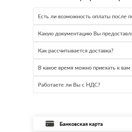
Есть ли возможность оплаты после п
Да. Самый распространенный способ оплаты у н
вправе от него отказаться.
Какую документацию Вы предоставл
С каждой товарной позицией мы предоставляем
Как рассчитывается доставка?
После оформления заявки с Вами свяжется пер
стоимости и сроков доставки, которые впослед
В какое время можно приехать к вам 
Вы можете приехать к нам в офис по адресу: Са
Работаете ли Вы с НДС?
Да, мы работаем с НДС 20% — то есть на обще
Банковская карта