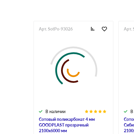
Арт. SotPo-93026
Арт.
В наличии
В
Сотовый поликарбонат 4 мм
Сото
GOODPLAST прозрачный
Сиби
2100х6000 мм
2100