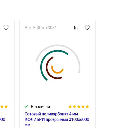
Арт. SotPo-93031
Арт. SotPo-
В наличии
В налич
Сотовый поликарбонат 4 мм
Сотовый по
000
КОЛИБРИ прозрачный 2100х6000
ULTRAMARI
мм