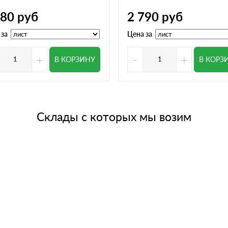
780
руб
2 790
руб
 за
Цена за
+
-
+
В КОРЗИНУ
В КОРЗ
Склады с которых мы возим