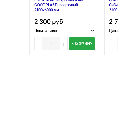
GOODPLAST прозрачный
Сиби
2100х6000 мм
2100
2 300
руб
2 
Цена за
Цена
-
+
-
В КОРЗИНУ