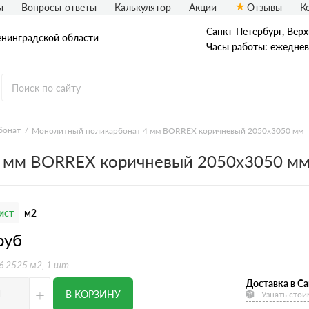
ы
Вопросы-ответы
Калькулятор
Акции
Отзывы
К
Санкт-Петербург, Верх
енинградской области
Часы работы: ежедневн
бонат
Монолитный поликарбонат 4 мм BORREX коричневый 2050х3050 мм
 мм BORREX коричневый 2050х3050 м
ист
м2
руб
 6.2525 м2, 1 шт
Доставка в Са
+
В КОРЗИНУ
Узнать стои