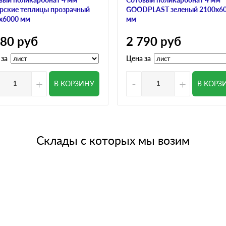
рские теплицы прозрачный
GOODPLAST зеленый 2100х6
х6000 мм
мм
780
руб
2 790
руб
 за
Цена за
+
-
+
В КОРЗИНУ
В КОРЗ
Склады с которых мы возим