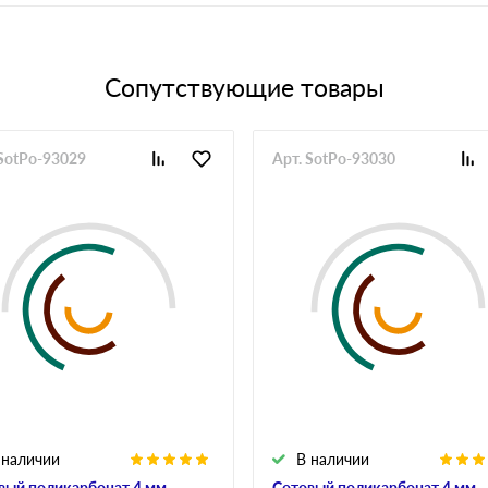
Сопутствующие товары
 SotPo-93029
Арт. SotPo-93030
 наличии
В наличии
вый поликарбонат 4 мм
Сотовый поликарбонат 4 мм