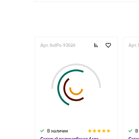
Арт. SotPo-93026
Арт.
В наличии
В
Сотовый поликарбонат 4 мм
Сото