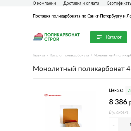
О компании
Доставка и оплата
Сертификат
Поставка поликарбоната по Санкт-Петербургу и Л
Каталог
Перейти в каталог
Главная
Каталог поликарбоната
Монолитный поликар
Продуктовые линейки
Монолитный поликарбонат 4
Сотовый поликарбонат
Монолитный поликарбонат
Цена за
л
Профилированный поликарбонат
Комплектующие для поликарбоната
8 386
В упаковке:
-