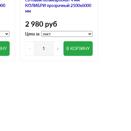
000
КОЛИБРИ прозрачный 2100х6000
ULTRAMARI
мм
3 200
р
2 980
руб
Цена за
Цена за
-
+
-
ИНУ
В КОРЗИНУ