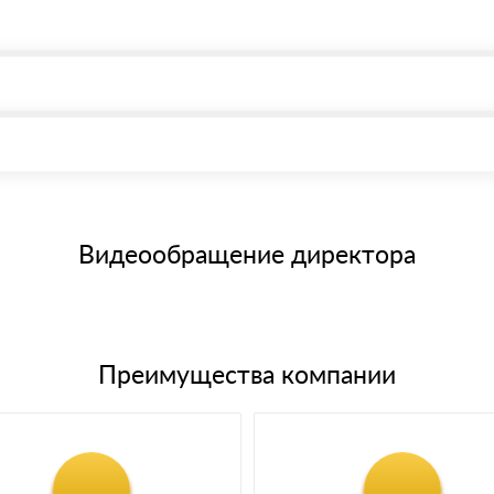
, возможна через системы электронных платежей.
иема материала после проверки качества и количества заказанного
15 и не более 19 символов
е номенклатуру товара, количество. После оплаты осуществляется 
щим банковским картам
Видеообращение директора
Преимущества компании