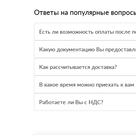
Ответы на популярные вопрос
Есть ли возможность оплаты после п
Да. Самый распространенный способ оплаты у н
вправе от него отказаться.
Какую документацию Вы предоставл
С каждой товарной позицией мы предоставляем
Как рассчитывается доставка?
После оформления заявки с Вами свяжется пер
стоимости и сроков доставки, которые впослед
В какое время можно приехать к вам 
Вы можете приехать к нам в офис по адресу: Са
Работаете ли Вы с НДС?
Да, мы работаем с НДС 20% — то есть на обще