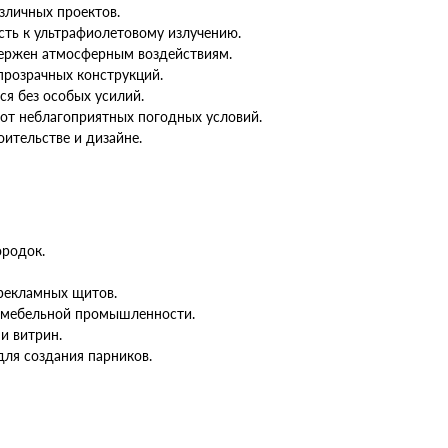
зличных проектов.
сть к ультрафиолетовому излучению.
ержен атмосферным воздействиям.
прозрачных конструкций.
ся без особых усилий.
от неблагоприятных погодных условий.
ительстве и дизайне.
ородок.
 рекламных щитов.
 мебельной промышленности.
и витрин.
для создания парников.