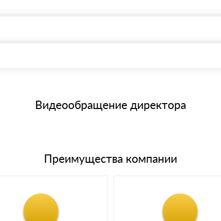
, возможна через системы электронных платежей.
иема материала после проверки качества и количества заказанного
15 и не более 19 символов
е номенклатуру товара, количество. После оплаты осуществляется 
щим банковским картам
Видеообращение директора
Преимущества компании