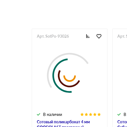
Арт. SotPo-93026
Арт.
В наличии
В
Сотовый поликарбонат 4 мм
Сото