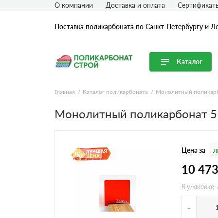
О компании
Доставка и оплата
Сертификат
Поставка поликарбоната по Санкт-Петербургу и Л
Каталог
Перейти в каталог
Главная
Каталог поликарбоната
Монолитный поликар
Продуктовые линейки
Монолитный поликарбонат 5
Сотовый поликарбонат
Монолитный поликарбонат
Цена за
л
Профилированный поликарбонат
Комплектующие для поликарбоната
10 47
В упаковке:
-