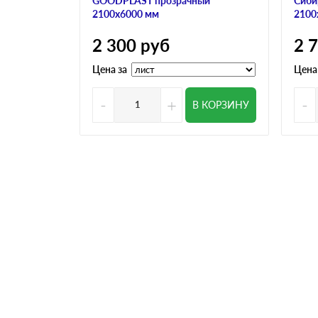
GOODPLAST прозрачный
Сиби
2100х6000 мм
2100
2 300
руб
2 
Цена за
Цена
-
+
-
В КОРЗИНУ