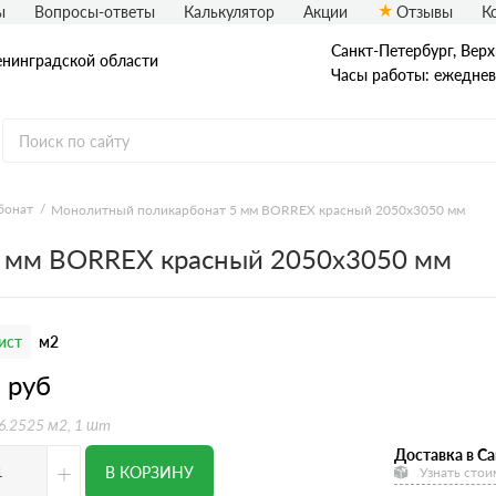
ы
Вопросы-ответы
Калькулятор
Акции
Отзывы
К
Санкт-Петербург, Верх
енинградской области
Часы работы: ежедневн
бонат
Монолитный поликарбонат 5 мм BORREX красный 2050х3050 мм
 мм BORREX красный 2050х3050 мм
ист
м2
3
руб
 6.2525 м2, 1 шт
Доставка в Са
+
В КОРЗИНУ
Узнать стои