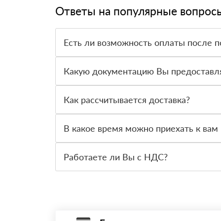
Ответы на популярные вопрос
Есть ли возможность оплаты после п
Да. Самый распространенный способ оплаты у н
вправе от него отказаться.
Какую документацию Вы предоставл
С каждой товарной позицией мы предоставляем
Как рассчитывается доставка?
После оформления заявки с Вами свяжется пер
стоимости и сроков доставки, которые впослед
В какое время можно приехать к вам 
Вы можете приехать к нам в офис по адресу: Са
Работаете ли Вы с НДС?
Да, мы работаем с НДС 20% — то есть на обще