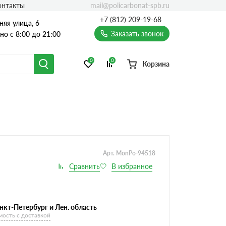
mail@policarbonat-spb.ru
онтакты
+7 (812) 209-19-68
няя улица, 6
Заказать звонок
о с 8:00 до 21:00
0
0
Корзина
Арт. MonPo-94518
нкт-Петербург и Лен. область
мость с доставкой