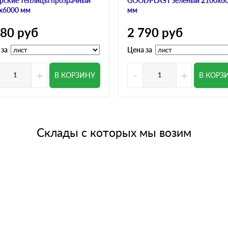
рские теплицы прозрачный
GOODPLAST зеленый 2100х6
х6000 мм
мм
780
руб
2 790
руб
 за
Цена за
+
-
+
В КОРЗИНУ
В КОРЗ
Склады с которых мы возим