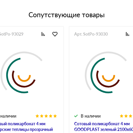
Сопутствующие товары
 SotPo-93029
Арт. SotPo-93030
 наличии
В наличии
вый поликарбонат 4 мм
Сотовый поликарбонат 4 мм
рские теплицы прозрачный
GOODPLAST зеленый 2100х6