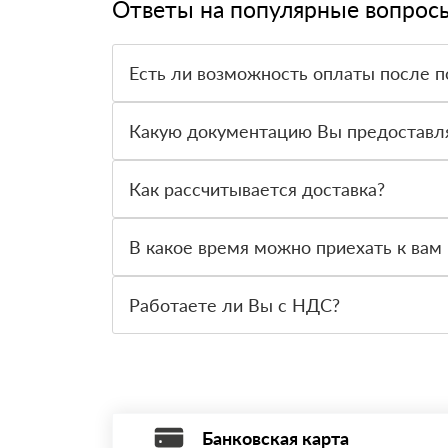
Ответы на популярные вопрос
Есть ли возможность оплаты после п
Да. Самый распространенный способ оплаты у н
вправе от него отказаться.
Какую документацию Вы предоставл
С каждой товарной позицией мы предоставляем
Как рассчитывается доставка?
После оформления заявки с Вами свяжется пер
стоимости и сроков доставки, которые впослед
В какое время можно приехать к вам 
Вы можете приехать к нам в офис по адресу: Са
Работаете ли Вы с НДС?
Да, мы работаем с НДС 20% — то есть на обще
Банковская карта