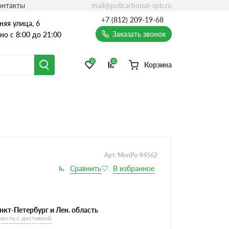
mail@policarbonat-spb.ru
онтакты
+7 (812) 209-19-68
няя улица, 6
Заказать звонок
о с 8:00 до 21:00
0
0
Корзина
Арт. MonPo-94562
нкт-Петербург и Лен. область
мость с доставкой