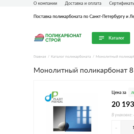
О компании
Доставка и оплата
Сертификат
Поставка поликарбоната по Санкт-Петербургу и Л
Каталог
Перейти в каталог
Главная
Каталог поликарбоната
Монолитный поликар
Продуктовые линейки
Монолитный поликарбонат 8
Сотовый поликарбонат
Монолитный поликарбонат
Цена за
л
Профилированный поликарбонат
Комплектующие для поликарбоната
20 19
В упаковке:
-