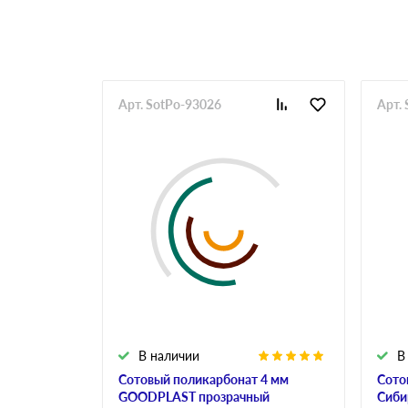
Арт. SotPo-93026
Арт.
В наличии
В
Сотовый поликарбонат 4 мм
Сото
GOODPLAST прозрачный
Сиби