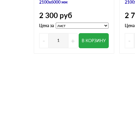
2100х6000 мм
2100
2 300
руб
2 
Цена за
Цена
-
+
-
В КОРЗИНУ