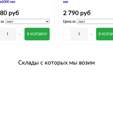
х6000 мм
мм
780
руб
2 790
руб
 за
Цена за
+
-
+
В КОРЗИНУ
В КОРЗ
Склады с которых мы возим