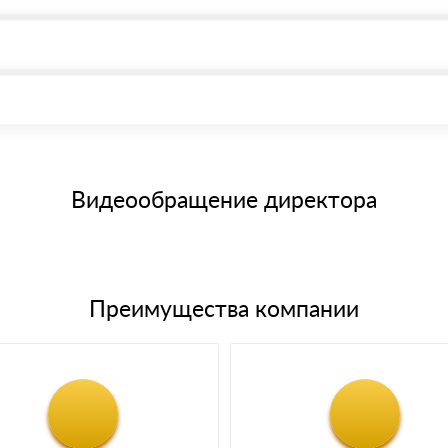
, возможна через системы электронных платежей.
иема материала после проверки качества и количества заказанного
15 и не более 19 символов
е номенклатуру товара, количество. После оплаты осуществляется 
щим банковским картам
Видеообращение директора
Преимущества компании