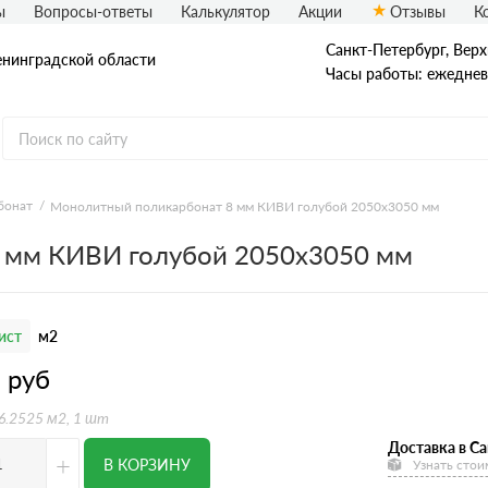
ы
Вопросы-ответы
Калькулятор
Акции
Отзывы
К
Санкт-Петербург, Верх
енинградской области
Часы работы: ежедневн
бонат
Монолитный поликарбонат 8 мм КИВИ голубой 2050х3050 мм
 мм КИВИ голубой 2050х3050 мм
ист
м2
3
руб
 6.2525 м2, 1 шт
Доставка в Са
+
В КОРЗИНУ
Узнать стои