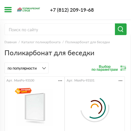
+7 (812) 209-1
+7 (812) 209-19-68
Заказать з
Главная
Каталог поликарбоната
Поликарбонат для беседки
Поликарбонат для беседки
Выбор
по параметрам
Арт. MonPo-93100
Арт. MonPo-93101