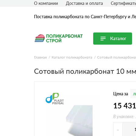
О компании
Доставка и оплата
Сертификат
Поставка поликарбоната по Санкт-Петербургу и Л
Каталог
Перейти в каталог
Главная
Каталог поликарбоната
Сотовый поликарбона
Продуктовые линейки
Сотовый поликарбонат 10 м
Сотовый поликарбонат
Монолитный поликарбонат
Цена за
л
Профилированный поликарбонат
Комплектующие для поликарбоната
15 43
В упаковке:
-