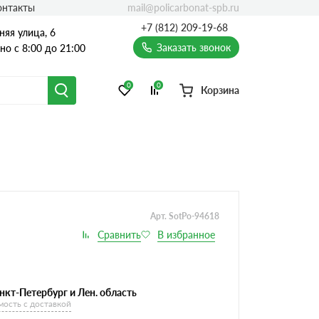
mail@policarbonat-spb.ru
онтакты
+7 (812) 209-19-68
няя улица, 6
Заказать звонок
о с 8:00 до 21:00
0
0
Корзина
Арт. SotPo-94618
нкт-Петербург и Лен. область
мость с доставкой