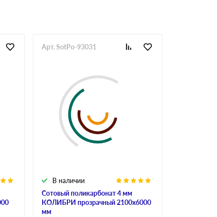
Арт. SotPo-93031
Арт. SotPo-
В наличии
В налич
Сотовый поликарбонат 4 мм
Сотовый по
000
КОЛИБРИ прозрачный 2100х6000
ULTRAMARI
мм