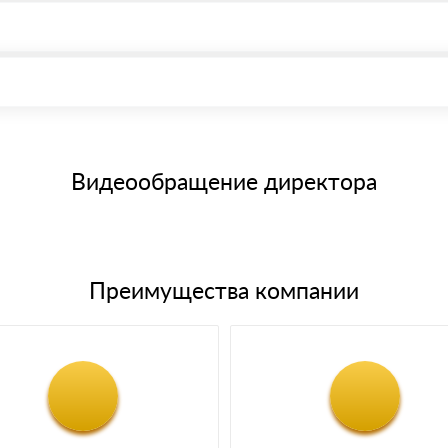
, возможна через системы электронных платежей.
иема материала после проверки качества и количества заказанного
15 и не более 19 символов
е номенклатуру товара, количество. После оплаты осуществляется 
щим банковским картам
Видеообращение директора
Преимущества компании