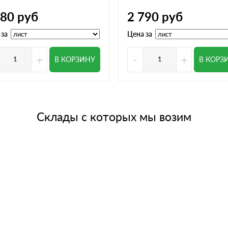
780
руб
2 790
руб
 за
Цена за
+
-
+
В КОРЗИНУ
В КОРЗ
Склады с которых мы возим