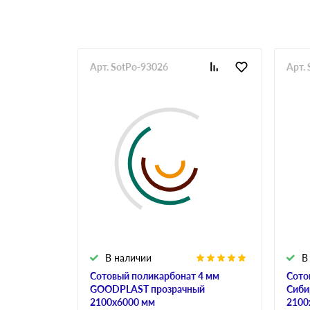
Арт. SotPo-93026
Арт.
В наличии
В
Сотовый поликарбонат 4 мм
Сото
GOODPLAST прозрачный
Сиби
2100х6000 мм
2100