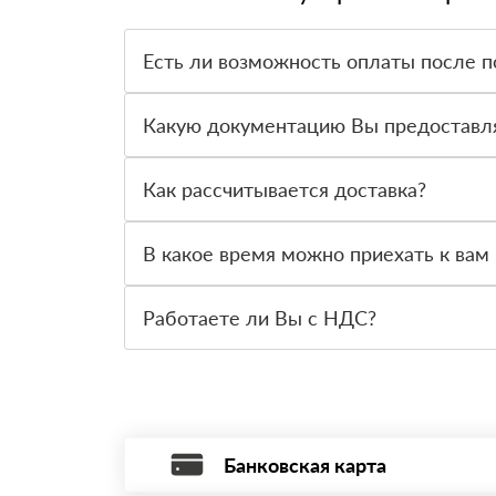
Есть ли возможность оплаты после п
Да. Самый распространенный способ оплаты у н
вправе от него отказаться.
Какую документацию Вы предоставл
С каждой товарной позицией мы предоставляем
Как рассчитывается доставка?
После оформления заявки с Вами свяжется пер
стоимости и сроков доставки, которые впослед
В какое время можно приехать к вам 
Вы можете приехать к нам в офис по адресу: Са
Работаете ли Вы с НДС?
Да, мы работаем с НДС 20% — то есть на обще
Банковская карта