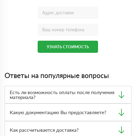
УЗНАТЬ СТОИМОСТЬ
Ответы на популярные вопросы
Есть ли возможность оплаты после получения
материала?
Да. Самый распространенный способ оплаты у нас -
оплата по факту получения товара. При этом, если
Какую документацию Вы предоставляете?
доставленный товар был ненадлежащего качества, то
Вы вправе от него отказаться.
С каждой товарной позицией мы предоставляем все
сертификаты и паспорта качества, а также товарно-
Как рассчитывается доставка?
транспортную накладную.