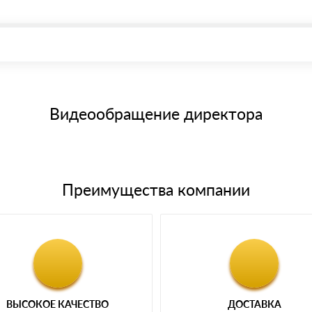
, возможна через системы электронных платежей.
иема материала после проверки качества и количества заказанного
15 и не более 19 символов
е номенклатуру товара, количество. После оплаты осуществляется 
щим банковским картам
Видеообращение директора
Преимущества компании
ВЫСОКОЕ КАЧЕСТВО
ДОСТАВКА