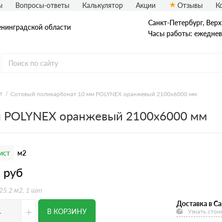
ы
Вопросы-ответы
Калькулятор
Акции
Отзывы
К
Санкт-Петербург, Верх
енинградской области
Часы работы: ежедневн
т
Сотовый поликарбонат 10 мм POLYNEX оранжевый 2100х6000 мм
м POLYNEX оранжевый 2100х6000 мм
ист
м2
7
руб
 25.2 м2, 1 шт
Доставка в Са
+
В КОРЗИНУ
Узнать стои