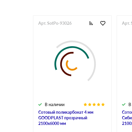
Арт. SotPo-93026
Арт.
В наличии
В
Сотовый поликарбонат 4 мм
Сото
GOODPLAST прозрачный
Сиби
2100х6000 мм
2100