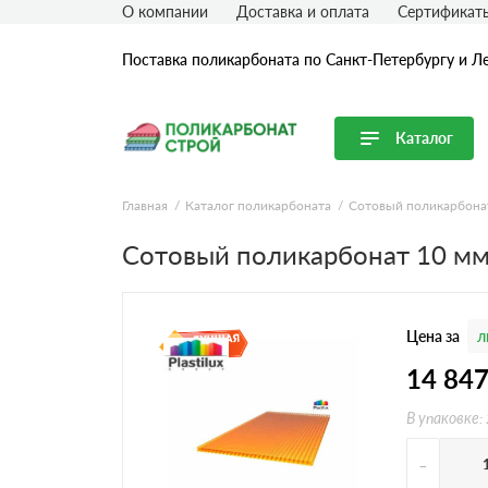
О компании
Доставка и оплата
Сертификат
Поставка поликарбоната по Санкт-Петербургу и Л
Каталог
Перейти в каталог
Главная
Каталог поликарбоната
Сотовый поликарбона
Продуктовые линейки
Сотовый поликарбонат 10 м
Сотовый поликарбонат
Монолитный поликарбонат
Цена за
л
Профилированный поликарбонат
Комплектующие для поликарбоната
14 84
В упаковке:
-