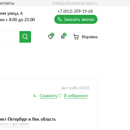
mail@policarbonat-spb.ru
онтакты
+7 (812) 209-19-68
няя улица, 6
Заказать звонок
о с 8:00 до 21:00
0
0
Корзина
Арт. SotPo-94723
нкт-Петербург и Лен. область
мость с доставкой