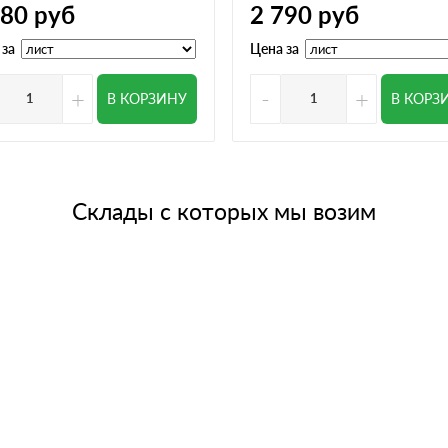
780
руб
2 790
руб
 за
Цена за
+
-
+
В КОРЗИНУ
В КОРЗ
Склады с которых мы возим