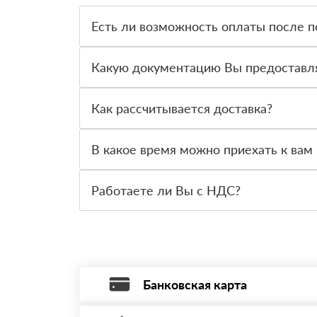
Есть ли возможность оплаты после п
Да. Самый распространенный способ оплаты у н
вправе от него отказаться.
Какую документацию Вы предоставл
С каждой товарной позицией мы предоставляем
Как рассчитывается доставка?
После оформления заявки с Вами свяжется пер
стоимости и сроков доставки, которые впослед
В какое время можно приехать к вам 
Вы можете приехать к нам в офис по адресу: Са
Работаете ли Вы с НДС?
Да, мы работаем с НДС 20% — то есть на обще
Банковская карта