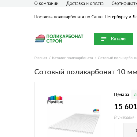
О компании
Доставка и оплата
Сертификат
Поставка поликарбоната по Санкт-Петербургу и Л
Каталог
Перейти в каталог
Главная
Каталог поликарбоната
Сотовый поликарбона
Продуктовые линейки
Сотовый поликарбонат 10 м
Сотовый поликарбонат
Монолитный поликарбонат
Цена за
л
Профилированный поликарбонат
Комплектующие для поликарбоната
15 60
В упаковке:
-