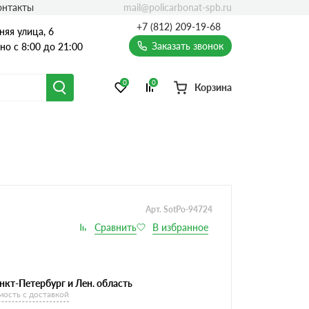
mail@policarbonat-spb.ru
онтакты
+7 (812) 209-19-68
няя улица, 6
Заказать звонок
о с 8:00 до 21:00
0
0
Корзина
Арт. SotPo-94724
нкт-Петербург и Лен. область
мость с доставкой