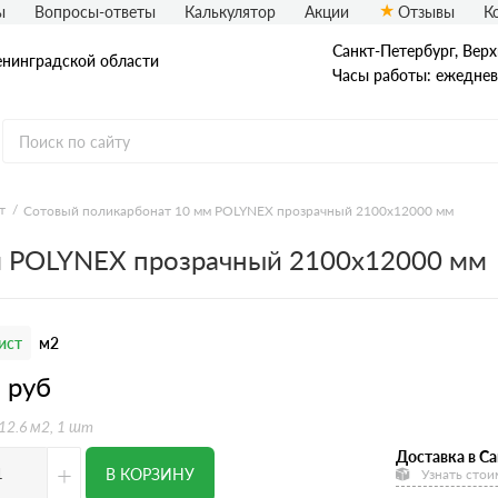
ы
Вопросы-ответы
Калькулятор
Акции
Отзывы
К
Санкт-Петербург, Верх
енинградской области
Часы работы: ежедневн
т
Сотовый поликарбонат 10 мм POLYNEX прозрачный 2100х12000 мм
м POLYNEX прозрачный 2100х12000 мм
ист
м2
1
руб
 12.6 м2, 1 шт
Доставка в Са
+
В КОРЗИНУ
Узнать стои