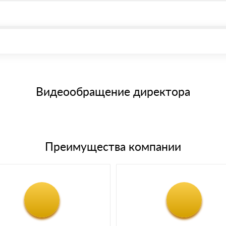
, возможна через системы электронных платежей.
иема материала после проверки качества и количества заказанного
15 и не более 19 символов
е номенклатуру товара, количество. После оплаты осуществляется 
щим банковским картам
Видеообращение директора
Преимущества компании