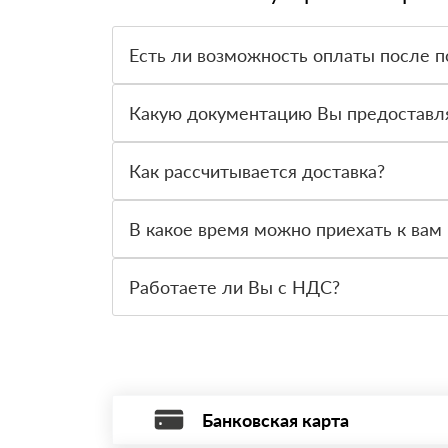
Есть ли возможность оплаты после п
Да. Самый распространенный способ оплаты у н
вправе от него отказаться.
Какую документацию Вы предоставл
С каждой товарной позицией мы предоставляем
Как рассчитывается доставка?
После оформления заявки с Вами свяжется пер
стоимости и сроков доставки, которые впослед
В какое время можно приехать к вам 
Вы можете приехать к нам в офис по адресу: Са
Работаете ли Вы с НДС?
Да, мы работаем с НДС 20% — то есть на обще
Банковская карта