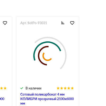
Арт. SotPo-93031
Арт. SotPo-
В наличии
В налич
Сотовый поликарбонат 4 мм
Сотовый по
000
КОЛИБРИ прозрачный 2100х6000
ULTRAMARI
мм