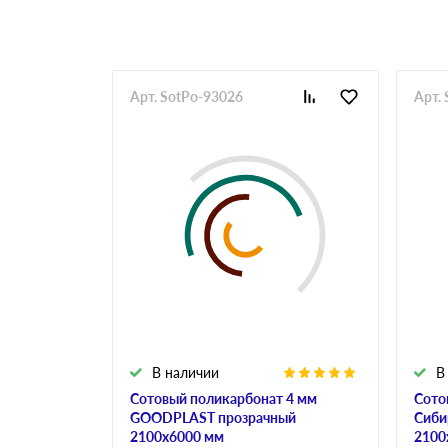
Арт. SotPo-93026
Арт.
В наличии
В
Сотовый поликарбонат 4 мм
Сото
GOODPLAST прозрачный
Сиби
2100х6000 мм
2100