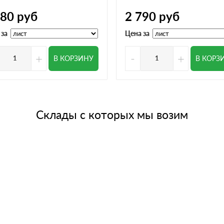
780
руб
2 790
руб
 за
Цена за
+
-
+
В КОРЗИНУ
В КОРЗ
Склады с которых мы возим