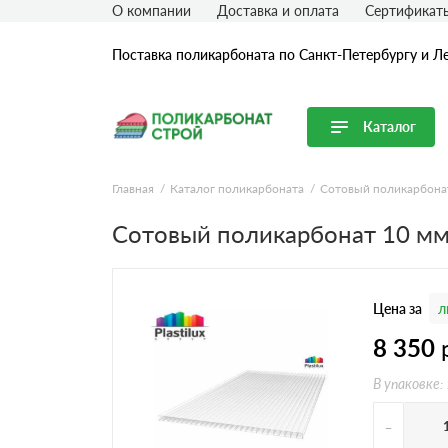
О компании
Доставка и оплата
Сертификат
Поставка поликарбоната по Санкт-Петербургу и Л
Каталог
Перейти в каталог
Главная
Каталог поликарбоната
Сотовый поликарбона
Продуктовые линейки
Сотовый поликарбонат 10 м
Сотовый поликарбонат
Монолитный поликарбонат
Цена за
л
Профилированный поликарбонат
Комплектующие для поликарбоната
8 350
В упаковке:
-