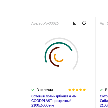
Арт. SotPo-93026
Арт.
В наличии
В
Сотовый поликарбонат 4 мм
Сото
GOODPLAST прозрачный
Сиби
2100х6000 мм
2100