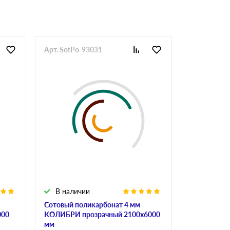
Арт. SotPo-93031
Арт. SotPo-
В наличии
В налич
Сотовый поликарбонат 4 мм
Сотовый по
000
КОЛИБРИ прозрачный 2100х6000
ULTRAMARI
мм