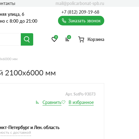
mail@policarbonat-spb.ru
онтакты
+7 (812) 209-19-68
няя улица, 6
Заказать звонок
о с 8:00 до 21:00
0
0
Корзина
0х6000 мм
й 2100х6000 мм
Арт. SotPo-93073
нкт-Петербург и Лен. область
мость с доставкой