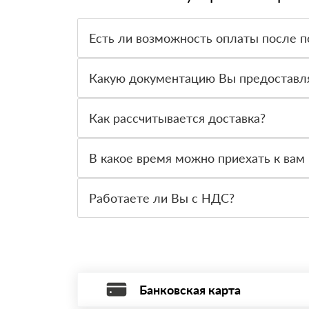
Есть ли возможность оплаты после п
Да. Самый распространенный способ оплаты у н
вправе от него отказаться.
Какую документацию Вы предоставл
С каждой товарной позицией мы предоставляем
Как рассчитывается доставка?
После оформления заявки с Вами свяжется пер
стоимости и сроков доставки, которые впослед
В какое время можно приехать к вам 
Вы можете приехать к нам в офис по адресу: Са
Работаете ли Вы с НДС?
Да, мы работаем с НДС 20% — то есть на обще
Банковская карта