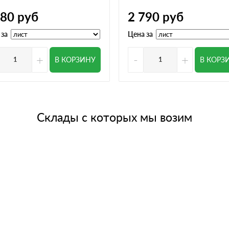
780
руб
2 790
руб
 за
Цена за
+
-
+
В КОРЗИНУ
В КОРЗ
Склады с которых мы возим