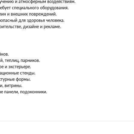
лучению и атмосферным воздействиям.
ребует специального оборудования.
пин и внешних повреждений.
зопасный для здоровья человека.
ительстве, дизайне и рекламе.
йнов.
, теплиц, парников.
е и экстерьере.
ационные стенды.
ктурные формы.
и, витрины.
е панели, подоконники.