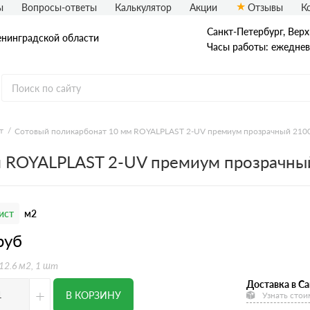
ы
Вопросы-ответы
Калькулятор
Акции
Отзывы
К
Санкт-Петербург, Верх
енинградской области
Часы работы: ежедневн
т
Сотовый поликарбонат 10 мм ROYALPLAST 2-UV премиум прозрачный 210
м ROYALPLAST 2-UV премиум прозрачны
ист
м2
руб
 12.6 м2, 1 шт
Доставка в Са
+
В КОРЗИНУ
Узнать стои