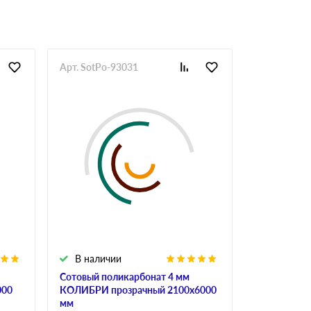
Арт. SotPo-93031
Арт. SotPo-
В наличии
В налич
Сотовый поликарбонат 4 мм
Сотовый по
000
КОЛИБРИ прозрачный 2100х6000
ULTRAMARI
мм