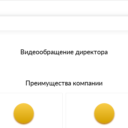
, возможна через системы электронных платежей.
иема материала после проверки качества и количества заказанного
15 и не более 19 символов
е номенклатуру товара, количество. После оплаты осуществляется 
щим банковским картам
Видеообращение директора
Преимущества компании