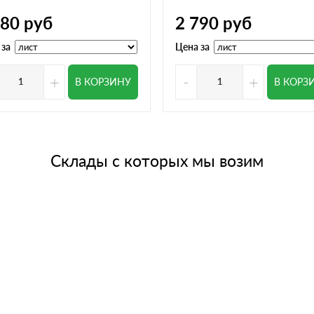
780
руб
2 790
руб
 за
Цена за
+
-
+
В КОРЗИНУ
В КОРЗ
Склады с которых мы возим