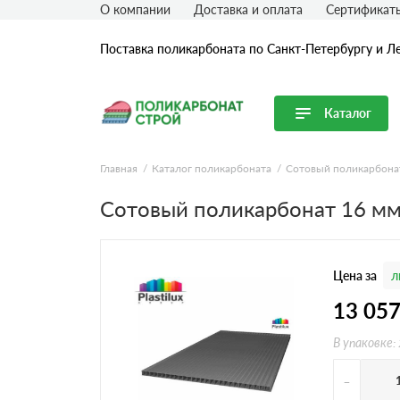
О компании
Доставка и оплата
Сертификат
Поставка поликарбоната по Санкт-Петербургу и Л
Каталог
Перейти в каталог
Главная
Каталог поликарбоната
Сотовый поликарбона
Продуктовые линейки
Сотовый поликарбонат 16 м
Сотовый поликарбонат
Монолитный поликарбонат
Цена за
л
Профилированный поликарбонат
Комплектующие для поликарбоната
13 05
В упаковке:
-