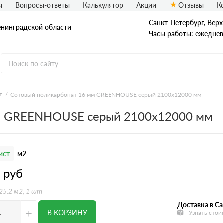
ы
Вопросы-ответы
Калькулятор
Акции
Отзывы
К
Санкт-Петербург, Верх
енинградской области
Часы работы: ежедневн
т
Сотовый поликарбонат 16 мм GREENHOUSE серый 2100х12000 мм
м GREENHOUSE серый 2100х12000 мм
ист
м2
7
руб
 25.2 м2, 1 шт
Доставка в Са
+
В КОРЗИНУ
Узнать стои