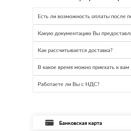
Есть ли возможность оплаты после п
Да. Самый распространенный способ оплаты у н
вправе от него отказаться.
Какую документацию Вы предоставл
С каждой товарной позицией мы предоставляем
Как рассчитывается доставка?
После оформления заявки с Вами свяжется пер
стоимости и сроков доставки, которые впослед
В какое время можно приехать к вам 
Вы можете приехать к нам в офис по адресу: Са
Работаете ли Вы с НДС?
Да, мы работаем с НДС 20% — то есть на обще
Банковская карта