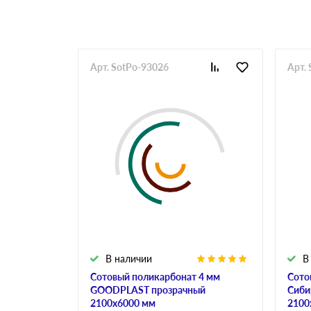
Арт. SotPo-93026
Арт.
В наличии
В
Сотовый поликарбонат 4 мм
Сото
GOODPLAST прозрачный
Сиби
2100х6000 мм
2100