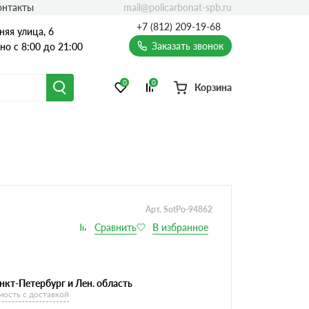
mail@policarbonat-spb.ru
онтакты
+7 (812) 209-19-68
няя улица, 6
Заказать звонок
о с 8:00 до 21:00
0
0
Корзина
Арт. SotPo-94862
нкт-Петербург и Лен. область
мость с доставкой