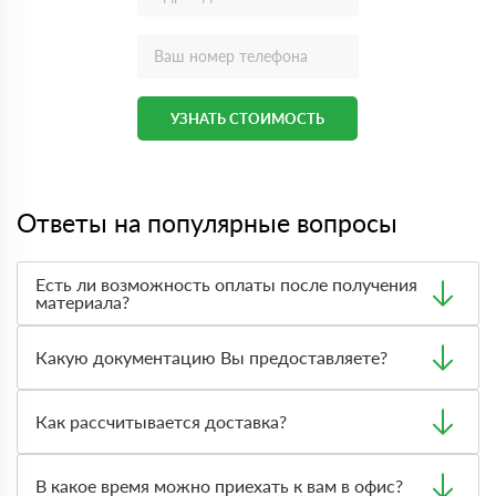
УЗНАТЬ СТОИМОСТЬ
Ответы на популярные вопросы
Есть ли возможность оплаты после получения
материала?
Да. Самый распространенный способ оплаты у нас -
оплата по факту получения товара. При этом, если
Какую документацию Вы предоставляете?
доставленный товар был ненадлежащего качества, то
Вы вправе от него отказаться.
С каждой товарной позицией мы предоставляем все
сертификаты и паспорта качества, а также товарно-
Как рассчитывается доставка?
транспортную накладную.
После оформления заявки с Вами свяжется
персональный менеджер для уточнения деталей заказа.
В какое время можно приехать к вам в офис?