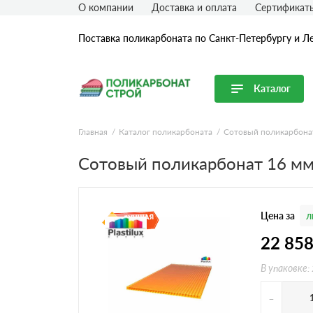
О компании
Доставка и оплата
Сертификат
Поставка поликарбоната по Санкт-Петербургу и Л
Каталог
Перейти в каталог
Главная
Каталог поликарбоната
Сотовый поликарбона
Продуктовые линейки
Сотовый поликарбонат 16 м
Сотовый поликарбонат
Монолитный поликарбонат
Цена за
л
Профилированный поликарбонат
Комплектующие для поликарбоната
22 85
В упаковке:
-