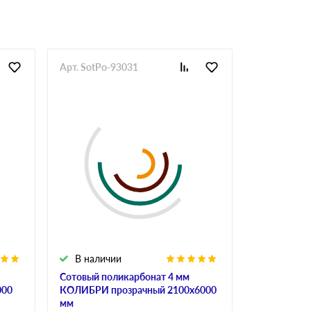
Арт. SotPo-93031
Арт. SotPo-
В наличии
В налич
Сотовый поликарбонат 4 мм
Сотовый по
000
КОЛИБРИ прозрачный 2100х6000
ULTRAMARI
мм