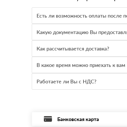
Есть ли возможность оплаты после п
Да. Самый распространенный способ оплаты у н
вправе от него отказаться.
Какую документацию Вы предоставл
С каждой товарной позицией мы предоставляем
Как рассчитывается доставка?
После оформления заявки с Вами свяжется пер
стоимости и сроков доставки, которые впослед
В какое время можно приехать к вам 
Вы можете приехать к нам в офис по адресу: Са
Работаете ли Вы с НДС?
Да, мы работаем с НДС 20% — то есть на обще
Банковская карта