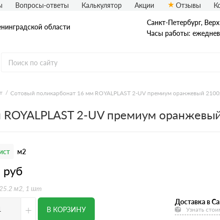
ы
Вопросы-ответы
Калькулятор
Акции
Отзывы
К
Санкт-Петербург, Верх
енинградской области
Часы работы: ежедневн
т
Сотовый поликарбонат 16 мм ROYALPLAST 2-UV премиум оранжевый 2100
м ROYALPLAST 2-UV премиум оранжевы
ист
м2
8
руб
 25.2 м2, 1 шт
Доставка в Са
+
В КОРЗИНУ
Узнать стои