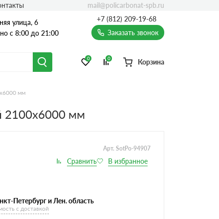
mail@policarbonat-spb.ru
онтакты
+7 (812) 209-19-68
няя улица, 6
Заказать звонок
о с 8:00 до 21:00
0
0
Корзина
х6000 мм
й 2100х6000 мм
Арт. SotPo-94907
нкт-Петербург и Лен. область
мость с доставкой