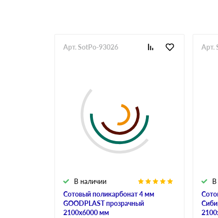
Арт. SotPo-93026
Арт.
В наличии
В
Сотовый поликарбонат 4 мм
Сото
GOODPLAST прозрачный
Сиби
2100х6000 мм
2100