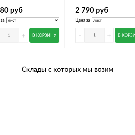
780
руб
2 790
руб
 за
Цена за
+
-
+
В КОРЗИНУ
В КОРЗ
Склады с которых мы возим