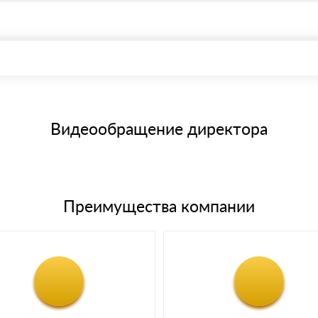
, возможна через системы электронных платежей.
иема материала после проверки качества и количества заказанного
15 и не более 19 символов
е номенклатуру товара, количество. После оплаты осуществляется 
щим банковским картам
Видеообращение директора
Преимущества компании