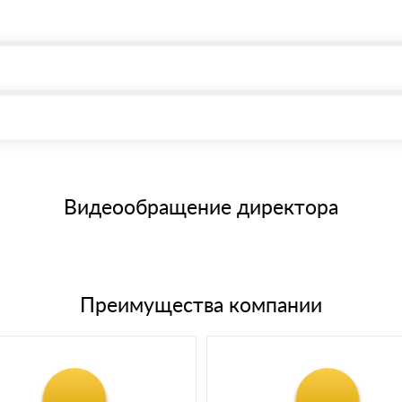
, возможна через системы электронных платежей.
иема материала после проверки качества и количества заказанного
15 и не более 19 символов
е номенклатуру товара, количество. После оплаты осуществляется 
щим банковским картам
Видеообращение директора
Преимущества компании