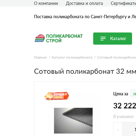
О компании
Доставка и оплата
Сертификат
Поставка поликарбоната по Санкт-Петербургу и Л
Каталог
Перейти в каталог
Главная
Каталог поликарбоната
Сотовый поликарбона
Продуктовые линейки
Сотовый поликарбонат 32 м
Сотовый поликарбонат
Монолитный поликарбонат
Цена за
л
Профилированный поликарбонат
Комплектующие для поликарбоната
32 22
В упаковке:
-