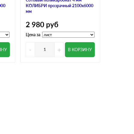
000
КОЛИБРИ прозрачный 2100х6000
ULTRAMARI
мм
3 200
р
2 980
руб
Цена за
Цена за
-
+
-
ИНУ
В КОРЗИНУ