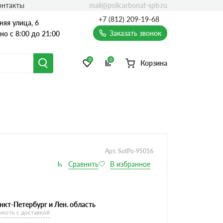
mail@policarbonat-spb.ru
онтакты
+7 (812) 209-19-68
няя улица, 6
Заказать звонок
о с 8:00 до 21:00
0
0
Корзина
Арт. SotPo-95016
нкт-Петербург и Лен. область
мость с доставкой