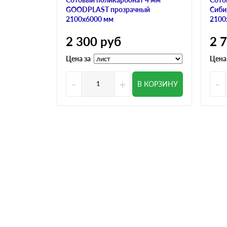
GOODPLAST прозрачный
Сиби
2100х6000 мм
2100
2 300
руб
2 
Цена за
Цена
-
+
-
В КОРЗИНУ