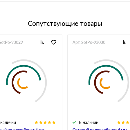
Сопутствующие товары
 SotPo-93029
Арт. SotPo-93030
 наличии
В наличии
вый поликарбонат 4 мм
Сотовый поликарбонат 4 мм