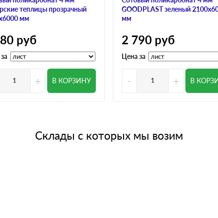
рские теплицы прозрачный
GOODPLAST зеленый 2100х6
х6000 мм
мм
780
руб
2 790
руб
 за
Цена за
+
-
+
В КОРЗИНУ
В КОРЗ
Склады с которых мы возим