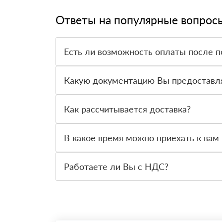
Ответы на популярные вопрос
Есть ли возможность оплаты после п
Да. Самый распространенный способ оплаты у н
вправе от него отказаться.
Какую документацию Вы предоставл
С каждой товарной позицией мы предоставляем
Как рассчитывается доставка?
После оформления заявки с Вами свяжется пер
стоимости и сроков доставки, которые впослед
В какое время можно приехать к вам 
Вы можете приехать к нам в офис по адресу: Са
Работаете ли Вы с НДС?
Да, мы работаем с НДС 20% — то есть на обще