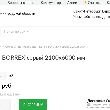
ы
Вопросы-ответы
Калькулятор
Акции
Отзывы
К
Санкт-Петербург, Верх
енинградской области
Часы работы: ежедневн
т
Сотовый поликарбонат 32 мм BORREX серый 2100х6000 мм
м BORREX серый 2100х6000 мм
ист
м2
2
руб
 12.6 м2, 1 шт
Доставка в Са
+
В КОРЗИНУ
Узнать стои