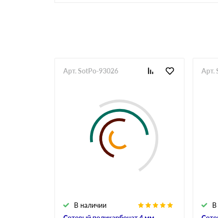
Арт. SotPo-93026
Арт.
В наличии
В
Сотовый поликарбонат 4 мм
Сото