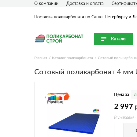
О компании
Доставка и оплата
Сертификат
Поставка поликарбоната по Санкт-Петербургу и Л
Каталог
Перейти в каталог
Главная
Каталог поликарбоната
Сотовый поликарбона
Продуктовые линейки
Сотовый поликарбонат 4 мм
Сотовый поликарбонат
Монолитный поликарбонат
Цена за
л
Профилированный поликарбонат
Комплектующие для поликарбоната
2 997
В упаковке:
-