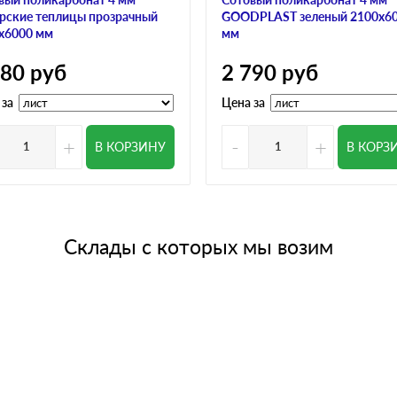
рские теплицы прозрачный
GOODPLAST зеленый 2100х6
х6000 мм
мм
780
руб
2 790
руб
 за
Цена за
+
-
+
В КОРЗИНУ
В КОРЗ
Склады с которых мы возим