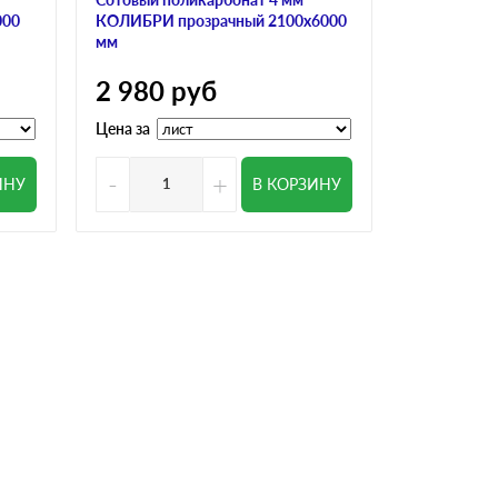
000
КОЛИБРИ прозрачный 2100х6000
ULTRAMARI
мм
3 200
р
2 980
руб
Цена за
Цена за
-
+
-
ИНУ
В КОРЗИНУ