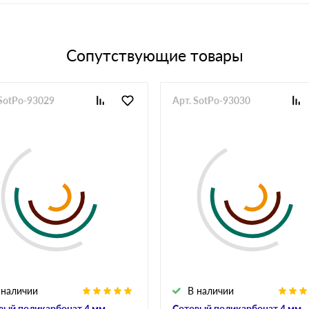
Сопутствующие товары
 SotPo-93029
Арт. SotPo-93030
 наличии
В наличии
вый поликарбонат 4 мм
Сотовый поликарбонат 4 мм