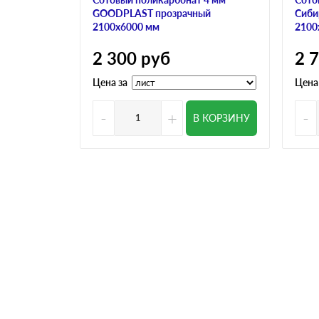
GOODPLAST прозрачный
Сиби
2100х6000 мм
2100
2 300
руб
2 
Цена за
Цена
-
+
-
В КОРЗИНУ