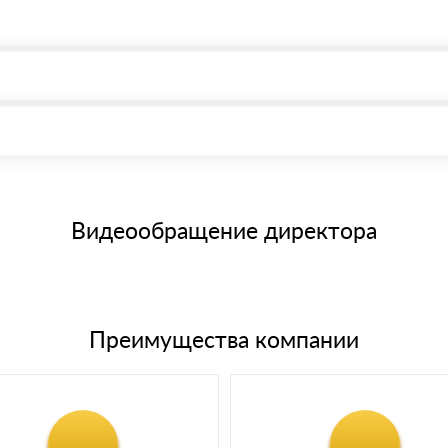
, возможна через системы электронных платежей.
иема материала после проверки качества и количества заказанного
15 и не более 19 символов
е номенклатуру товара, количество. После оплаты осуществляется 
щим банковским картам
Видеообращение директора
Преимущества компании