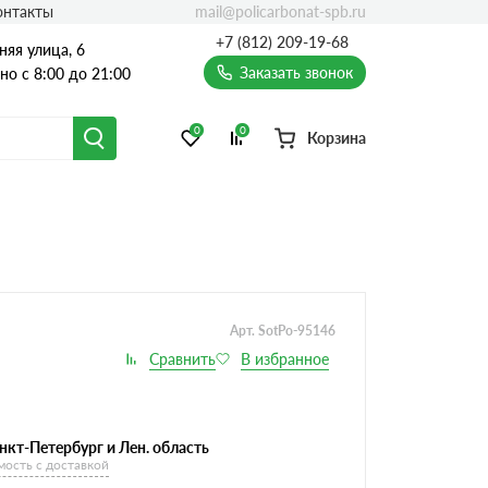
mail@policarbonat-spb.ru
онтакты
+7 (812) 209-19-68
няя улица, 6
Заказать звонок
о с 8:00 до 21:00
0
0
Корзина
Арт. SotPo-95146
нкт-Петербург и Лен. область
мость с доставкой