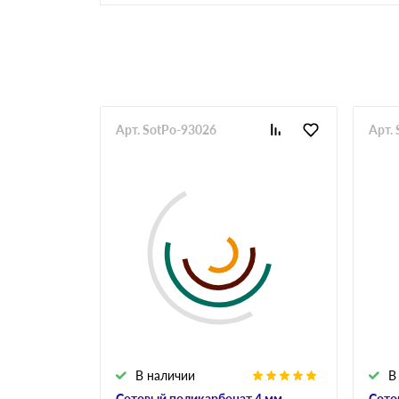
Арт. SotPo-93026
Арт.
В наличии
В
Сотовый поликарбонат 4 мм
Сото