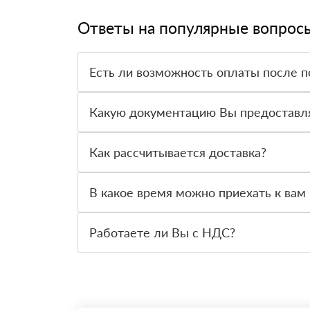
Ответы на популярные вопрос
Есть ли возможность оплаты после п
Да. Самый распространенный способ оплаты у н
вправе от него отказаться.
Какую документацию Вы предоставл
С каждой товарной позицией мы предоставляем
Как рассчитывается доставка?
После оформления заявки с Вами свяжется пер
стоимости и сроков доставки, которые впослед
В какое время можно приехать к вам 
Вы можете приехать к нам в офис по адресу: Са
Работаете ли Вы с НДС?
Да, мы работаем с НДС 20% — то есть на обще