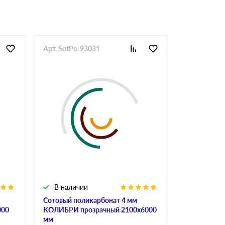
Арт. SotPo-93031
Арт. SotPo-
В наличии
В налич
Сотовый поликарбонат 4 мм
Сотовый по
000
КОЛИБРИ прозрачный 2100х6000
ULTRAMARI
мм