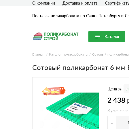
О компании
Доставка и оплата
Сертификат
Поставка поликарбоната по Санкт-Петербургу и Л
Каталог
Перейти в каталог
Главная
Каталог поликарбоната
Сотовый поликарбона
Продуктовые линейки
Сотовый поликарбонат 6 мм
Сотовый поликарбонат
Монолитный поликарбонат
Цена за
л
Профилированный поликарбонат
Комплектующие для поликарбоната
2 438
В упаковке:
-