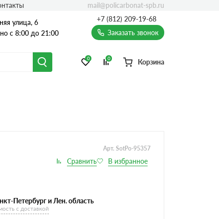
mail@policarbonat-spb.ru
онтакты
+7 (812) 209-19-68
няя улица, 6
Заказать звонок
о с 8:00 до 21:00
0
0
Корзина
Арт. SotPo-95357
нкт-Петербург и Лен. область
мость с доставкой