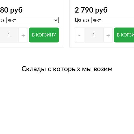
780
руб
2 790
руб
 за
Цена за
+
-
+
В КОРЗИНУ
В КОРЗ
Склады с которых мы возим