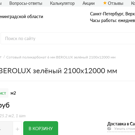
ы
Вопросы-ответы
Калькулятор
Акции
Отзывы
К
Санкт-Петербург, Верх
енинградской области
Часы работы: ежедневн
т
Сотовый поликарбонат 6 мм BEROLUX зелёный 2100х12000 мм
 BEROLUX зелёный 2100х12000 мм
ист
м2
руб
 25.2 м2, 1 шт
Доставка в Са
+
В КОРЗИНУ
Узнать стои