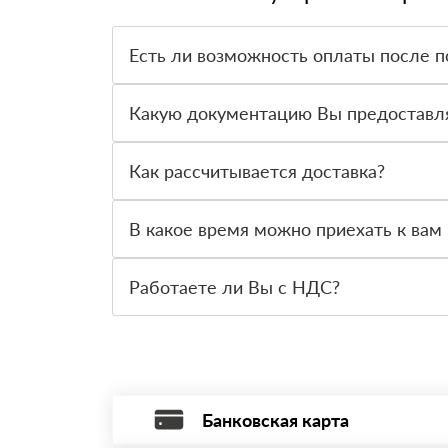
Есть ли возможность оплаты после п
Да. Самый распространенный способ оплаты у н
вправе от него отказаться.
Какую документацию Вы предоставл
С каждой товарной позицией мы предоставляем
Как рассчитывается доставка?
После оформления заявки с Вами свяжется пер
стоимости и сроков доставки, которые впослед
В какое время можно приехать к вам 
Вы можете приехать к нам в офис по адресу: Са
Работаете ли Вы с НДС?
Да, мы работаем с НДС 20% — то есть на обще
Банковская карта