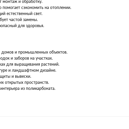
т монтаж и обработку.
 помогает сэкономить на отоплении.
ий естественный свет.
ебует частой замены.
зопасный для здоровья.
я домов и промышленных объектов.
док и заборов на участках.
ках для выращивания растений.
туре и ландшафтном дизайне.
щиты и вывески.
гих открытых пространств.
интерьера из поликарбоната.