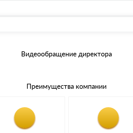
, возможна через системы электронных платежей.
иема материала после проверки качества и количества заказанного
15 и не более 19 символов
е номенклатуру товара, количество. После оплаты осуществляется 
щим банковским картам
Видеообращение директора
Преимущества компании