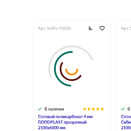
Арт. SotPo-93026
Арт.
В наличии
В
Сотовый поликарбонат 4 мм
Сото
GOODPLAST прозрачный
Сиби
2100х6000 мм
2100