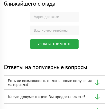
ближайшего склада
УЗНАТЬ СТОИМОСТЬ
Ответы на популярные вопросы
Есть ли возможность оплаты после получения
материала?
Да. Самый распространенный способ оплаты у нас -
оплата по факту получения товара. При этом, если
Какую документацию Вы предоставляете?
доставленный товар был ненадлежащего качества, то
Вы вправе от него отказаться.
С каждой товарной позицией мы предоставляем все