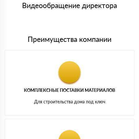
символов
либо Вы забираете товар со склада самовывоза.
Видеообращение директора
Мы принимаем платежи с сайта по следующим банковским
картам
Преимущества компании
КОМПЛЕКСНЫЕ ПОСТАВКИ МАТЕРИАЛОВ
Для строительства дома под ключ