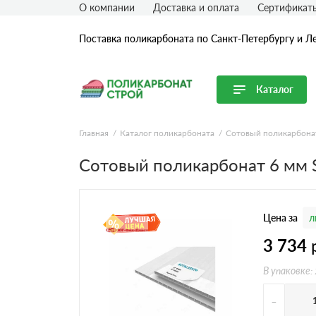
О компании
Доставка и оплата
Сертификат
Поставка поликарбоната по Санкт-Петербургу и Л
Каталог
Перейти в каталог
Главная
Каталог поликарбоната
Сотовый поликарбона
Продуктовые линейки
Сотовый поликарбонат 6 мм
Сотовый поликарбонат
Монолитный поликарбонат
Цена за
л
Профилированный поликарбонат
Комплектующие для поликарбоната
3 734
В упаковке:
-