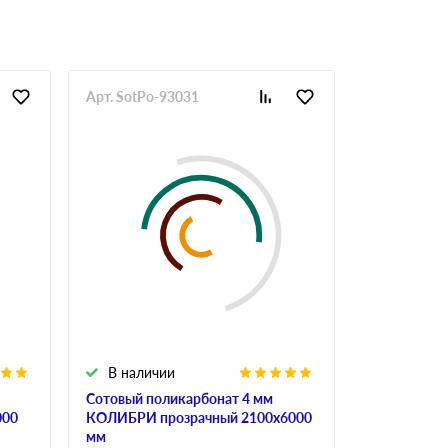
Арт. SotPo-93031
Арт. SotPo-
В наличии
В налич
Сотовый поликарбонат 4 мм
Сотовый по
000
КОЛИБРИ прозрачный 2100х6000
ULTRAMARI
мм