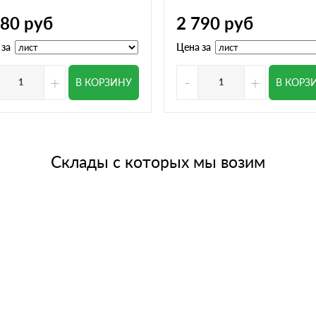
780
руб
2 790
руб
 за
Цена за
+
-
+
В КОРЗИНУ
В КОРЗ
Склады с которых мы возим