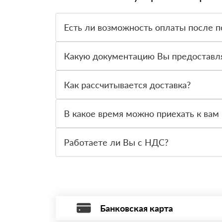
Есть ли возможность оплаты после п
Да. Самый распространенный способ оплаты у н
вправе от него отказаться.
Какую документацию Вы предоставл
С каждой товарной позицией мы предоставляем
Как рассчитывается доставка?
После оформления заявки с Вами свяжется пер
стоимости и сроков доставки, которые впослед
В какое время можно приехать к вам 
Вы можете приехать к нам в офис по адресу: Са
Работаете ли Вы с НДС?
Да, мы работаем с НДС 20% — то есть на обще
Банковская карта