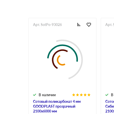
Арт. SotPo-93026
Арт.
В наличии
В
Сотовый поликарбонат 4 мм
Сото
GOODPLAST прозрачный
Сиби
2100х6000 мм
2100