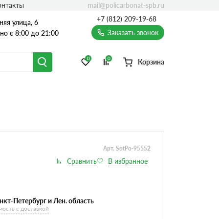
mail@policarbonat-spb.ru
онтакты
+7 (812) 209-19-68
няя улица, 6
Заказать звонок
о с 8:00 до 21:00
0
0
Корзина
Арт. SotPo-95552
нкт-Петербург и Лен. область
мость с доставкой