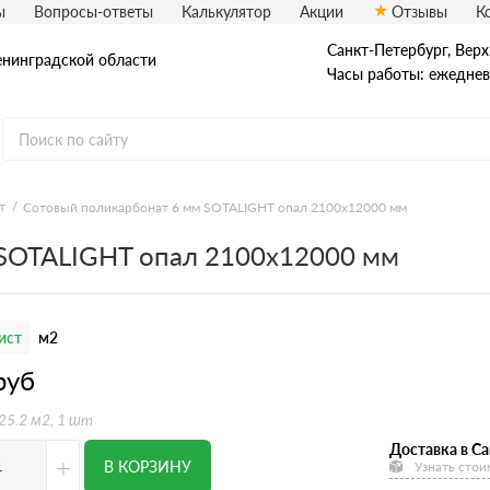
ы
Вопросы-ответы
Калькулятор
Акции
Отзывы
К
Санкт-Петербург, Верх
енинградской области
Часы работы: ежедневн
т
Сотовый поликарбонат 6 мм SOTALIGHT опал 2100х12000 мм
 SOTALIGHT опал 2100х12000 мм
ист
м2
руб
 25.2 м2, 1 шт
Доставка в Са
+
В КОРЗИНУ
Узнать стои