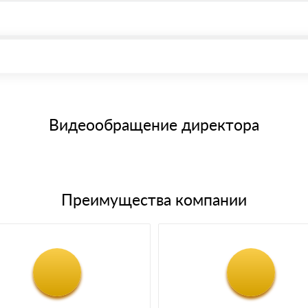
, возможна через системы электронных платежей.
иема материала после проверки качества и количества заказанного
15 и не более 19 символов
е номенклатуру товара, количество. После оплаты осуществляется 
щим банковским картам
Видеообращение директора
Преимущества компании