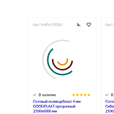
Арт. SotPo-93026
Арт.
В наличии
В
Сотовый поликарбонат 4 мм
Сото
GOODPLAST прозрачный
Сиби
2100х6000 мм
2100