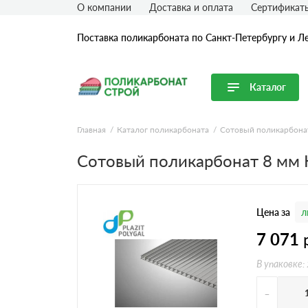
О компании
Доставка и оплата
Сертификат
Поставка поликарбоната по Санкт-Петербургу и Л
Каталог
Перейти в каталог
Главная
Каталог поликарбоната
Сотовый поликарбона
Продуктовые линейки
Сотовый поликарбонат 8 мм
Сотовый поликарбонат
Монолитный поликарбонат
Цена за
л
Профилированный поликарбонат
Комплектующие для поликарбоната
7 071
В упаковке:
-