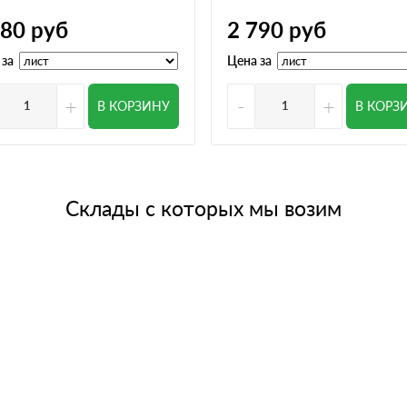
780
руб
2 790
руб
 за
Цена за
+
-
+
В КОРЗИНУ
В КОРЗ
Склады с которых мы возим