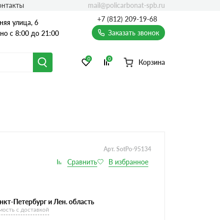
mail@policarbonat-spb.ru
онтакты
+7 (812) 209-19-68
няя улица, 6
Заказать звонок
о с 8:00 до 21:00
0
0
Корзина
Арт. SotPo-95134
нкт-Петербург и Лен. область
мость с доставкой