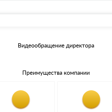
, возможна через системы электронных платежей.
иема материала после проверки качества и количества заказанного
15 и не более 19 символов
е номенклатуру товара, количество. После оплаты осуществляется 
щим банковским картам
Видеообращение директора
Преимущества компании