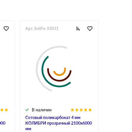
Арт. SotPo-93031
Арт. SotPo-
В наличии
В налич
Сотовый поликарбонат 4 мм
Сотовый по
000
КОЛИБРИ прозрачный 2100х6000
ULTRAMARI
мм