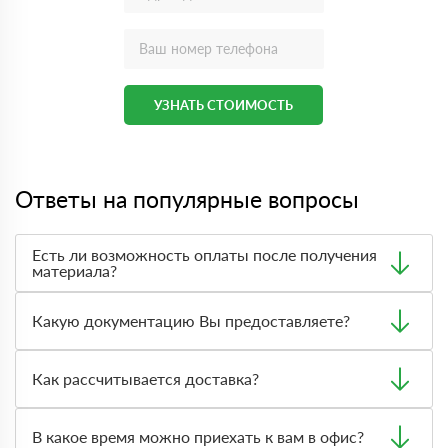
УЗНАТЬ СТОИМОСТЬ
Ответы на популярные вопросы
Есть ли возможность оплаты после получения
материала?
Да. Самый распространенный способ оплаты у нас -
оплата по факту получения товара. При этом, если
Какую документацию Вы предоставляете?
доставленный товар был ненадлежащего качества, то
Вы вправе от него отказаться.
С каждой товарной позицией мы предоставляем все
сертификаты и паспорта качества, а также товарно-
Как рассчитывается доставка?
транспортную накладную.
После оформления заявки с Вами свяжется
персональный менеджер для уточнения деталей заказа.
В какое время можно приехать к вам в офис?