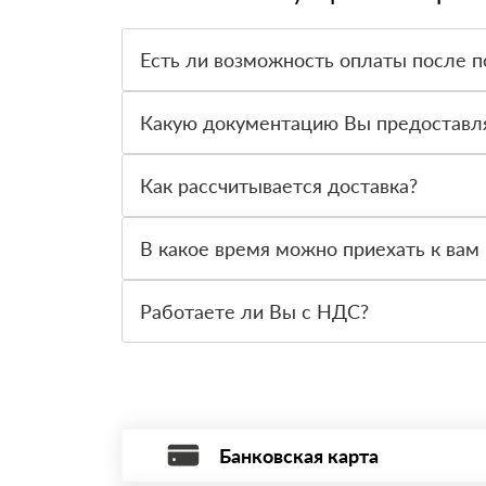
Есть ли возможность оплаты после п
Да. Самый распространенный способ оплаты у н
вправе от него отказаться.
Какую документацию Вы предоставл
С каждой товарной позицией мы предоставляем
Как рассчитывается доставка?
После оформления заявки с Вами свяжется пер
стоимости и сроков доставки, которые впослед
В какое время можно приехать к вам 
Вы можете приехать к нам в офис по адресу: Са
Работаете ли Вы с НДС?
Да, мы работаем с НДС 20% — то есть на обще
Банковская карта