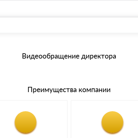
, возможна через системы электронных платежей.
иема материала после проверки качества и количества заказанного
15 и не более 19 символов
е номенклатуру товара, количество. После оплаты осуществляется 
щим банковским картам
Видеообращение директора
Преимущества компании