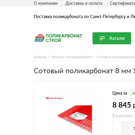
О компании
Доставка и оплата
Сертификат
Поставка поликарбоната по Санкт-Петербургу и Л
Каталог
Перейти в каталог
Главная
Каталог поликарбоната
Сотовый поликарбона
Продуктовые линейки
Сотовый поликарбонат 8 мм
Сотовый поликарбонат
Монолитный поликарбонат
Цена за
л
Профилированный поликарбонат
Комплектующие для поликарбоната
8 845
В упаковке:
-