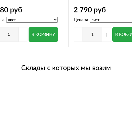
780
руб
2 790
руб
 за
Цена за
+
-
+
В КОРЗИНУ
В КОРЗ
Склады с которых мы возим