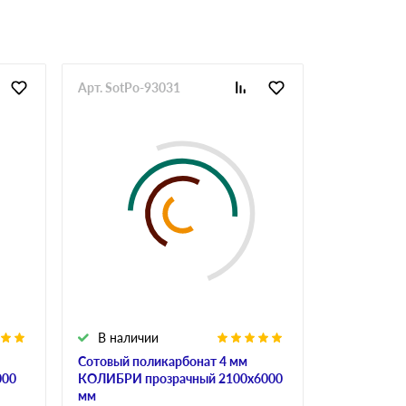
Арт. SotPo-93031
Арт. SotPo-
В наличии
В налич
Сотовый поликарбонат 4 мм
Сотовый по
000
КОЛИБРИ прозрачный 2100х6000
ULTRAMARI
мм