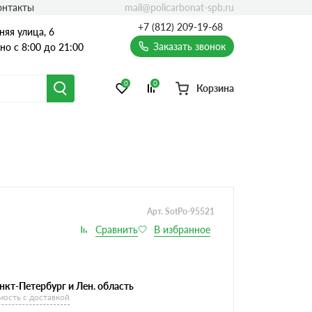
mail@policarbonat-spb.ru
онтакты
+7 (812) 209-19-68
няя улица, 6
Заказать звонок
о с 8:00 до 21:00
0
0
Корзина
Арт. SotPo-95521
нкт-Петербург и Лен. область
мость с доставкой