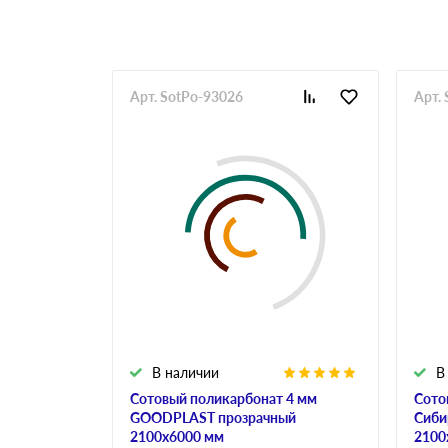
Арт. SotPo-93026
Арт.
В наличии
В
Сотовый поликарбонат 4 мм
Сото
GOODPLAST прозрачный
Сиби
2100х6000 мм
2100