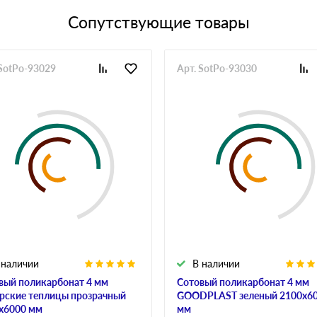
Сопутствующие товары
 SotPo-93029
Арт. SotPo-93030
 наличии
В наличии
вый поликарбонат 4 мм
Сотовый поликарбонат 4 мм
рские теплицы прозрачный
GOODPLAST зеленый 2100х6
х6000 мм
мм