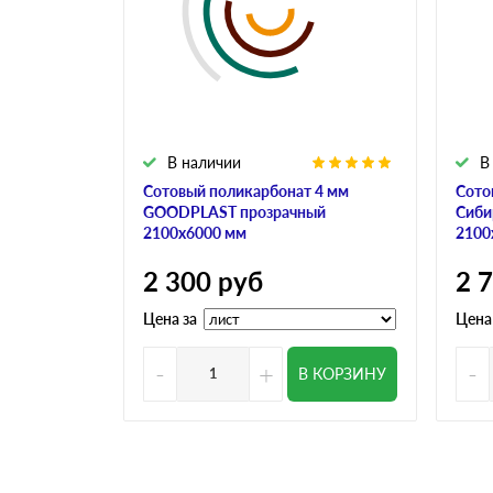
В наличии
В
Сотовый поликарбонат 4 мм
Сото
GOODPLAST прозрачный
Сиби
2100х6000 мм
2100
2 300
руб
2 
Цена за
Цена
-
+
-
В КОРЗИНУ