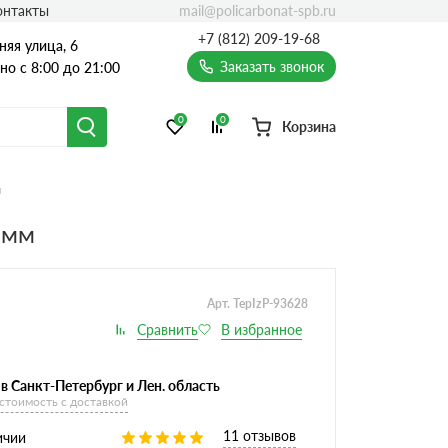
mail@policarbonat-spb.ru
онтакты
+7 (812) 209-19-68
няя улица, 6
Заказать звонок
о с 8:00 до 21:00
0
0
Корзина
м
 мм
Арт. TepIzP-93628
в Санкт-Петербург и Лен. область
 стоимость с доставкой
11 отзывов
ичии