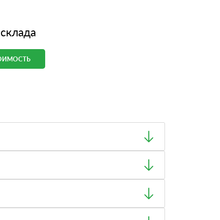
 склада
ТОИМОСТЬ
ный товар был ненадлежащего качества, то Вы
тную накладную.
ает заявку нашему логисту для оценки