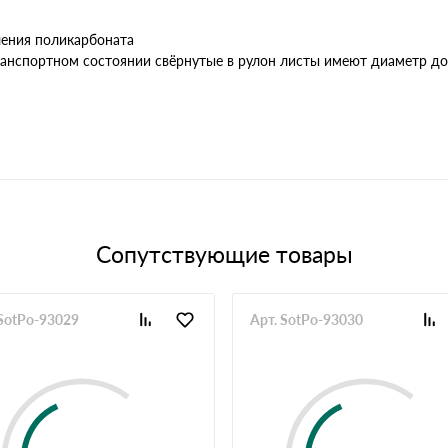
ления поликарбоната
анспортном состоянии свёрнутые в рулон листы имеют диаметр до 
Сопутствующие товары
 SotPo-93029
Арт. SotPo-93030