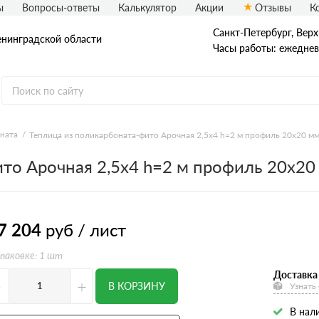
ы
Вопросы-ответы
Калькулятор
Акции
Отзывы
К
Санкт-Петербург, Верх
енинградской области
Часы работы: ежедневн
ната
Теплица из поликарбоната-фито Арочная 2,5х4 h=2 м профиль 20х20 м
то Арочная 2,5х4 h=2 м профиль 20х20
7 204
руб / лист
упаковке: 1 шт
Доставка 
-
+
В КОРЗИНУ
Узнать
В нал