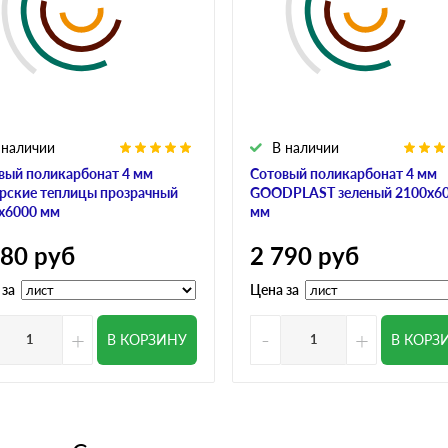
 наличии
В наличии
вый поликарбонат 4 мм
Сотовый поликарбонат 4 мм
рские теплицы прозрачный
GOODPLAST зеленый 2100х6
х6000 мм
мм
780
руб
2 790
руб
 за
Цена за
+
-
+
В КОРЗИНУ
В КОРЗ