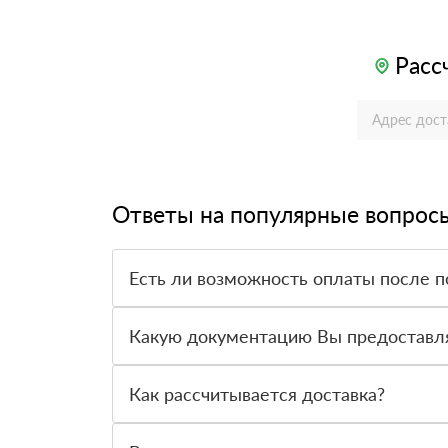
Расс
Ответы на популярные вопрос
Есть ли возможность оплаты после п
Да. Самый распространенный способ оплаты у н
вправе от него отказаться.
Какую документацию Вы предоставл
С каждой товарной позицией мы предоставляем
Как рассчитывается доставка?
После оформления заявки с Вами свяжется пер