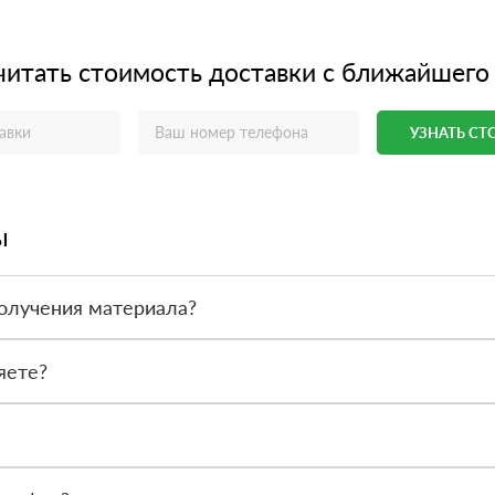
читать стоимость доставки с ближайшего
УЗНАТЬ С
ы
олучения материала?
ас - оплата по факту получения товара. При этом, если доставлен
яете?
 все сертификаты и паспорта качества, а также товарно-транспор
сональный менеджер для уточнения деталей заказа. Далее он перед