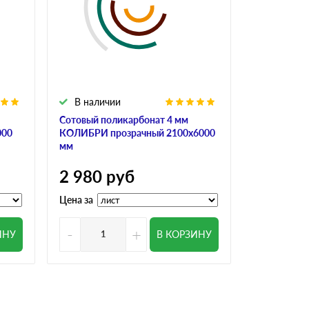
В наличии
В налич
Сотовый поликарбонат 4 мм
Сотовый по
000
КОЛИБРИ прозрачный 2100х6000
ULTRAMARI
мм
3 200
р
2 980
руб
Цена за
Цена за
-
+
-
ИНУ
В КОРЗИНУ