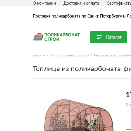
О компании
Доставка и оплата
Сертификат
Поставка поликарбоната по Санкт-Петербургу и Л
Каталог
Перейти в каталог
Главная
Каталог поликарбоната
Теплицы из поликарбо
Продуктовые линейки
Теплица из поликарбоната-фи
Сотовый поликарбонат
Монолитный поликарбонат
Профилированный поликарбонат
1
Комплектующие для поликарбоната
В 