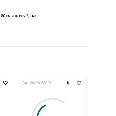
80 см и длину 2,1 м)
Арт. SotPo-93031
Арт. SotPo-