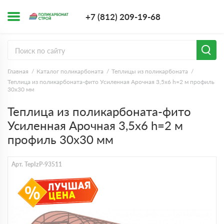
+7 (812) 209-1
+7 (812) 209-19-68
Заказать з
Главная
Каталог поликарбоната
Теплицы из поликарбоната
Теплица из поликарбоната-фито Усиленная Арочная 3,5х6 h=2 м профиль
30х30 мм
Теплица из поликарбоната-фито
Усиленная Арочная 3,5х6 h=2 м
профиль 30х30 мм
Арт. TepIzP-93511