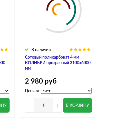
В наличии
В налич
Сотовый поликарбонат 4 мм
Сотовый по
000
КОЛИБРИ прозрачный 2100х6000
ULTRAMARI
мм
3 200
р
2 980
руб
Цена за
Цена за
-
+
-
ИНУ
В КОРЗИНУ