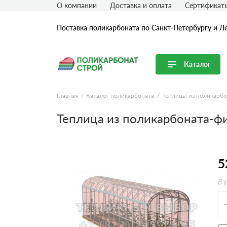
О компании
Доставка и оплата
Сертификат
Поставка поликарбоната по Санкт-Петербургу и Л
Каталог
Перейти в каталог
Главная
Каталог поликарбоната
Теплицы из поликарбо
Продуктовые линейки
Теплица из поликарбоната-фи
Сотовый поликарбонат
Монолитный поликарбонат
Профилированный поликарбонат
5
Комплектующие для поликарбоната
В 