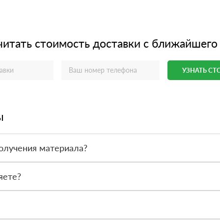
читать стоимость доставки с ближайшего
УЗНАТЬ С
ы
олучения материала?
ас - оплата по факту получения товара. При этом, если доставлен
яете?
 все сертификаты и паспорта качества, а также товарно-транспор