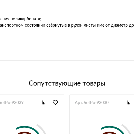
ления поликарбоната;
анспортном состоянии свёрнутые в рулон листы имеют диаметр до 8
Сопутствующие товары
 SotPo-93029
Арт. SotPo-93030