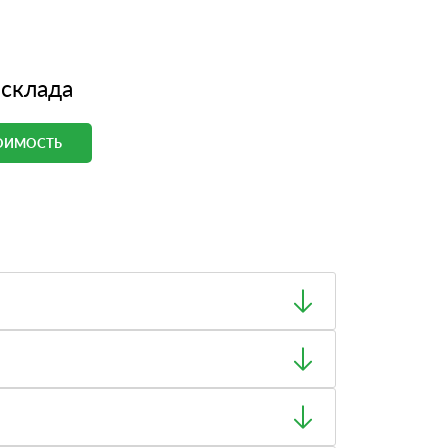
 склада
ТОИМОСТЬ
ный товар был ненадлежащего качества, то Вы
тную накладную.