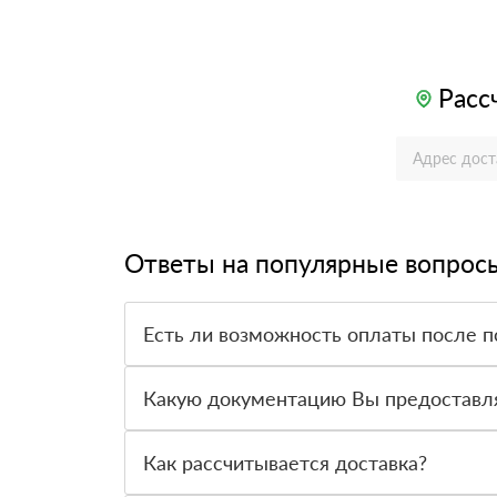
Расс
Ответы на популярные вопрос
Есть ли возможность оплаты после п
Да. Самый распространенный способ оплаты у н
вправе от него отказаться.
Какую документацию Вы предоставл
С каждой товарной позицией мы предоставляем
Как рассчитывается доставка?