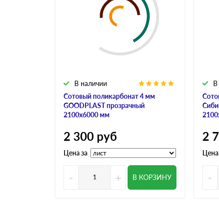
В наличии
В
Сотовый поликарбонат 4 мм
Сото
GOODPLAST прозрачный
Сиби
2100х6000 мм
2100
2 300
руб
2 
Цена за
Цена
-
+
-
В КОРЗИНУ