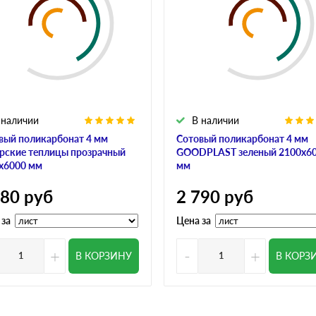
 наличии
В наличии
вый поликарбонат 4 мм
Сотовый поликарбонат 4 мм
рские теплицы прозрачный
GOODPLAST зеленый 2100х6
х6000 мм
мм
780
руб
2 790
руб
 за
Цена за
+
-
+
В КОРЗИНУ
В КОРЗ