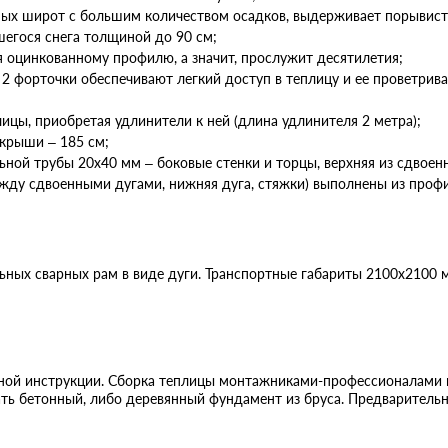
ных широт с большим количеством осадков, выдерживает порывисты
егося снега толщиной до 90 см;
 оцинкованному профилю, а значит, прослужит десятилетия;
 2 форточки обеспечивают легкий доступ в теплицу и ее проветрива
ицы, приобретая удлинители к ней (длина удлинителя 2 метра);
крыши – 185 см;
ной трубы 20х40 мм – боковые стенки и торцы, верхняя из сдвоенн
жду сдвоенными дугами, нижняя дуга, стяжки) выполнены из проф
льных сварных рам в виде дуги. Транспортные габариты 2100х2100
ной инструкции. Сборка теплицы монтажниками-профессионалами к
ать бетонный, либо деревянный фундамент из бруса. Предваритель