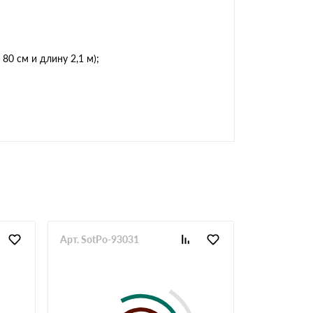
0 см и длину 2,1 м);
Арт. SotPo-93031
Арт. SotPo-