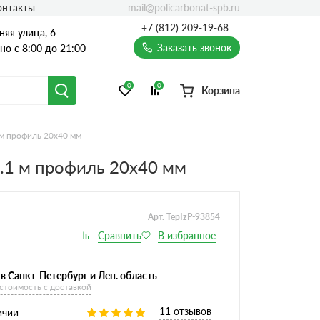
mail@policarbonat-spb.ru
онтакты
+7 (812) 209-19-68
няя улица, 6
Заказать звонок
о с 8:00 до 21:00
0
0
Корзина
 м профиль 20х40 мм
.1 м профиль 20х40 мм
Арт. TepIzP-93854
в Санкт-Петербург и Лен. область
 стоимость с доставкой
11 отзывов
ичии