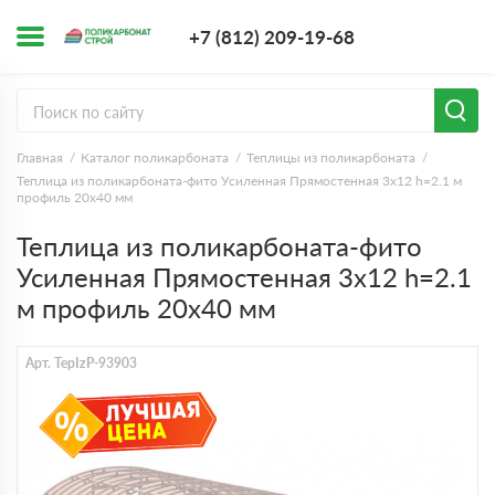
+7 (812) 209-1
+7 (812) 209-19-68
Заказать з
Главная
Каталог поликарбоната
Теплицы из поликарбоната
Теплица из поликарбоната-фито Усиленная Прямостенная 3х12 h=2.1 м
профиль 20х40 мм
Теплица из поликарбоната-фито
Усиленная Прямостенная 3х12 h=2.1
м профиль 20х40 мм
Арт. TepIzP-93903