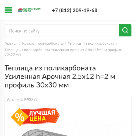
+7 (812) 209-1
+7 (812) 209-19-68
Заказать з
Главная
Каталог поликарбоната
Теплицы из поликарбоната
Теплица из поликарбоната Усиленная Арочная 2,5х12 h=2 м профиль
30х30 мм
Теплица из поликарбоната
Усиленная Арочная 2,5х12 h=2 м
профиль 30х30 мм
Арт. TepIzP-93879