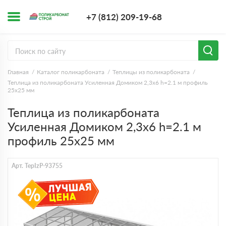
+7 (812) 209-1
+7 (812) 209-19-68
Заказать з
Главная
Каталог поликарбоната
Теплицы из поликарбоната
Теплица из поликарбоната Усиленная Домиком 2,3х6 h=2.1 м профиль
25х25 мм
Теплица из поликарбоната
Усиленная Домиком 2,3х6 h=2.1 м
профиль 25х25 мм
Арт. TepIzP-93755